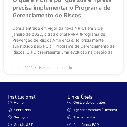
precisa implementar o Programa de
Gerenciamento de Riscos
Com a entrada em vigor da nova NR-01 em 3 de
janeiro de 2022, o tradicional PPRA (Programa de
Prevenção de Riscos Ambientais) foi oficialmente
substituído pelo PGR – Programa de Gerenciamento de
Riscos. O PGR representa uma evolução na gestão da
maio 1, 2025
Nenhum comentário
Institucional
Links Úteis
Home
Gestão de contratos
Sobre Nós
Agendar exames (Clientes)
Serviços
Treinamentos
Gestão SST
Plataforma EAD